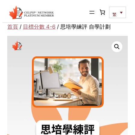
跳
至
繁
主
首頁
/
目標分數 4-6
/ 思培學練評 自學計劃
要
內
容