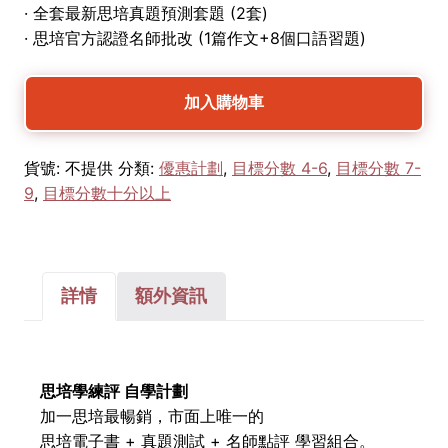
· 全套最新思培真題預測套題 (2套)
· 思培官方認證名師批改 (1篇作文+8個口語習題)
加入購物車
貨號:
不提供
分類:
優惠計劃
,
目標分數 4-6
,
目標分數 7-
9
,
目標分數十分以上
詳情
額外資訊
思培學練評 自學計劃
加一思培最暢銷，市面上唯一的
思培電子書 + 真題測試 + 名師點評 學習組合。