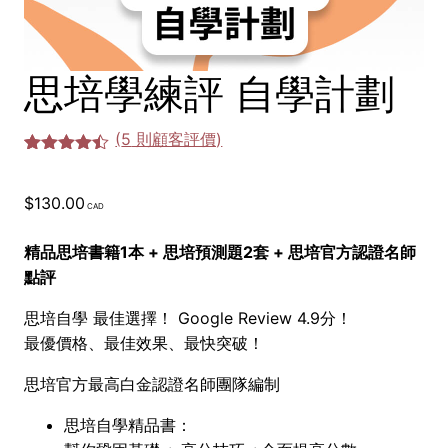
思培學練評 自學計劃
(
5
則顧客評價)
評分
5
4.40
/ 5，已有
位顧客進
$
130.00
行評分
精品思培書籍1本 + 思培預測題2套 + 思培官方認證名師
點評
思培自學 最佳選擇！ Google Review 4.9分！
最優價格、最佳效果、最快突破！
思培官方最高白金認證名師團隊編制
思培自學精品書：