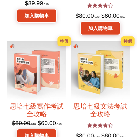
$
89.99
評分
原
目
加入購物車
$
80.00
$
60.00
4.25
滿
始
前
分 5
加入購物車
價
價
格：
格：
特價
特價
$80.00。
$60
思培七級寫作考試
思培七級⽂法考試
全攻略
全攻略
原
目
$
80.00
$
60.00
始
前
評分
原
目
加入購物車
$
80.00
$
60.00