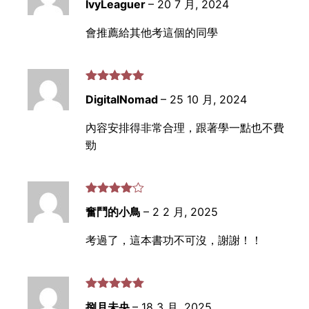
IvyLeaguer
–
20 7 月, 2024
滿分 5
會推薦給其他考這個的同學
評分
5
滿
DigitalNomad
–
25 10 月, 2024
分 5
內容安排得非常合理，跟著學一點也不費
勁
評分
4
奮鬥的小鳥
–
2 2 月, 2025
滿分 5
考過了，這本書功不可沒，謝謝！！
評分
5
滿
捌月未央
–
18 3 月, 2025