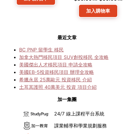
4.33
滿
價
價
始
前
分 5
加入購物車
格：
格：
價
價
$80.00。
$60.00。
格：
格：
$80.00。
$60
最近文章
BC PNP 留學生 移民
加拿大熱門移民項目 SUV創投移民 全攻略
美國傑出人才移民項目 申請全攻略
美國EB-5投資移民項目 辦理全攻略
希臘永居 25萬歐元 投資移民 介紹
土耳其護照 40萬美元 投資 項目介紹
加一集團
24/7 線上課程平台系統
課業輔導和學業規劃服務