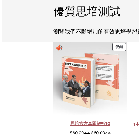
優質思培測試
瀏覽我們不斷增加的有效思培學習
特
促銷
價
商
品
思培官方真題解析10
1
原
目
$
80.00
$
60.00