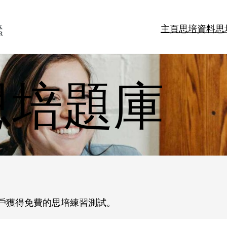
主頁
思培資料
思
思培題庫
戶獲得免費的思培練習測試。