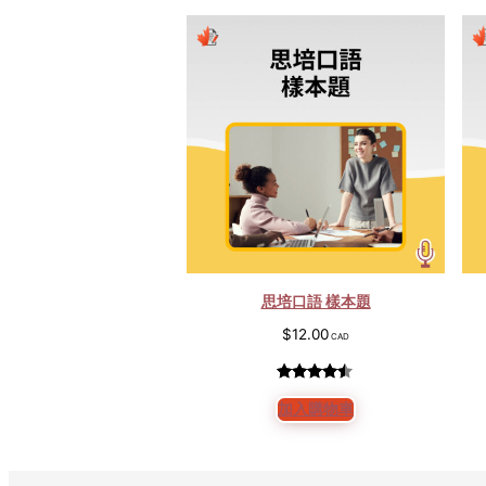
思培口語 樣本題
$
12.00
評分
5
4.40
加入購物車
/ 5，已有
位顧客進
行評分