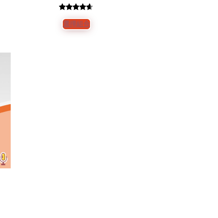
評分
4
4.50
選擇組合
/ 5，已有
位顧客進
行評分