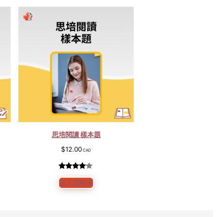
思培閱讀 樣本題
$
12.00
評分
4
加入購物車
4.00
/
5，已有
位顧客進
行評分