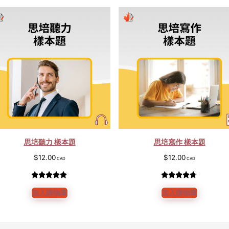
思培聽力 樣本題
思培寫作 樣本題
$
12.00
$
12.00
評分
4
5.00
/
評分
5
4.60
加入購物車
加入購物車
5，已有
位
/ 5，已有
顧客進行評
位顧客進
分
行評分