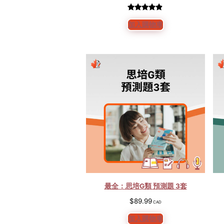
始
前
價
價
評分
5
4.80
格：
格：
加入購物車
/ 5，已有
$80.00。
$60.00。
位顧客進
行評分
最全：思培G類 預測題 3套
$
89.99
加入購物車