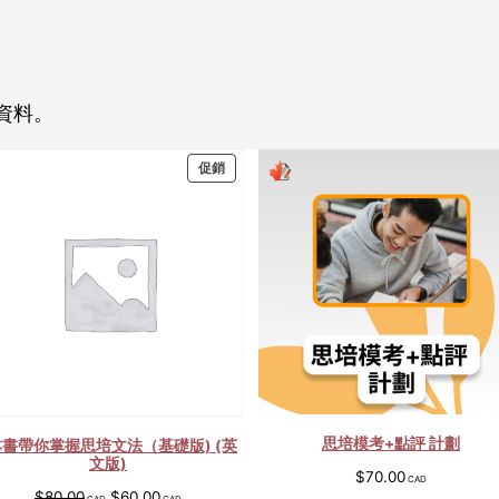
資料。
特
促銷
價
商
品
思培模考+點評 計劃
本書帶你掌握思培文法（基礎版) (英
文版)
$
70.00
原
目
$
80.00
$
60.00