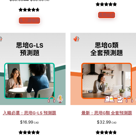
始
前
評分
5
4.80
價
價
選擇組合
評分
5
4.60
/ 5，已有
格：
格：
加入購物車
/ 5，已有
位顧客進
$80.00。
$60.00。
位顧客進
行評分
行評分
入籍必選：思培G-LS 預測題
最新：思培G類 全套預測題
$
16.99
$
32.99