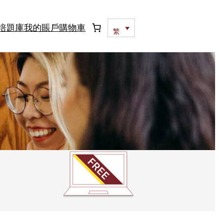
培題庫
我的賬戶
購物車
繁