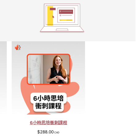
6小時思培衝刺課程
$
288.00