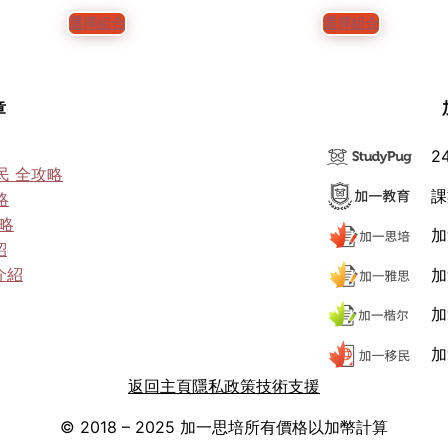
評分
5
4.80
評分
3
4.67
選擇組合
選擇組合
/ 5，已有
/ 5，已有
位顧客進
位顧客進
行評分
行評分
章
2
民 全攻略
課
略
攻略
加
紹
介紹
加
加
加
返回主頁
隱私政策
技術支援
© 2018 – 2025 加一思培
所有價格以加幣計算